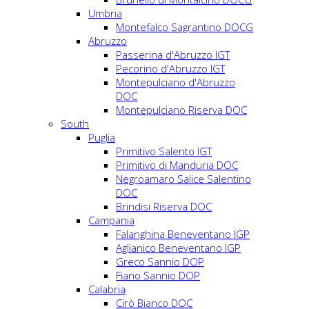
Umbria
Montefalco Sagrantino DOCG
Abruzzo
Passerina d'Abruzzo IGT
Pecorino d'Abruzzo IGT
Montepulciano d'Abruzzo
DOC
Montepulciano Riserva DOC
South
Puglia
Primitivo Salento IGT
Primitivo di Manduria DOC
Negroamaro Salice Salentino
DOC
Brindisi Riserva DOC
Campania
Falanghina Beneventano IGP
Aglianico Beneventano IGP
Greco Sannio DOP
Fiano Sannio DOP
Calabria
Cirò Bianco DOC