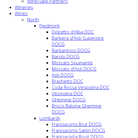
WineTube Partners
Wineries
Wines
North
Piedmont
Dolcetto d'Alba DOC
Barbera d'Asti Superiore
DOCG
Barbaresco DOCG
Barolo DOCG
Moscato Spumante
Moscato d'Asti DOCG
Asti DOCG
Brachetto DOC
Coda Rossa Vespolina DOC
Vespolina DOC
Ghemme DOCG
Bricco Balsina Ghemme
DOCG
Lombardy
Franciacorta Brut DOCG
Franciacorta Satèn DOCG
Franciacorta Rosè DOCG