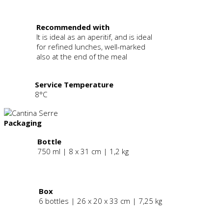
.
Recommended with
It is ideal as an aperitif, and is ideal
for refined lunches, well-marked
also at the end of the meal
Service Temperature
8°C
Packaging
Bottle
750 ml | 8 x 31 cm | 1,2 kg
.
Box
6 bottles | 26 x 20 x 33 cm | 7,25 kg