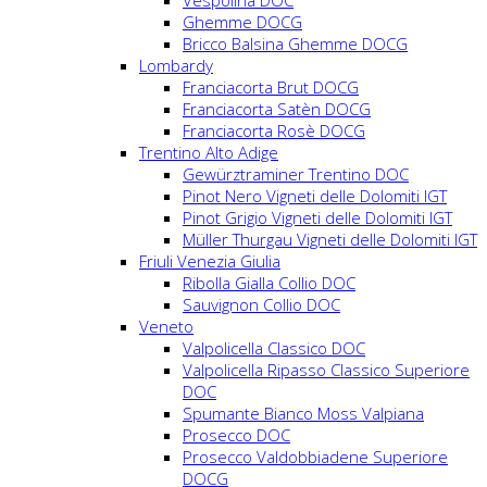
Vespolina DOC
Ghemme DOCG
Bricco Balsina Ghemme DOCG
Lombardy
Franciacorta Brut DOCG
Franciacorta Satèn DOCG
Franciacorta Rosè DOCG
Trentino Alto Adige
Gewürztraminer Trentino DOC
Pinot Nero Vigneti delle Dolomiti IGT
Pinot Grigio Vigneti delle Dolomiti IGT
Müller Thurgau Vigneti delle Dolomiti IGT
Friuli Venezia Giulia
Ribolla Gialla Collio DOC
Sauvignon Collio DOC
Veneto
Valpolicella Classico DOC
Valpolicella Ripasso Classico Superiore
DOC
Spumante Bianco Moss Valpiana
Prosecco DOC
Prosecco Valdobbiadene Superiore
DOCG