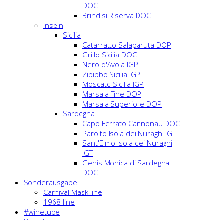
DOC
Brindisi Riserva DOC
Inseln
Sicilia
Catarratto Salaparuta DOP
Grillo Sicilia DOC
Nero d'Avola IGP
Zibibbo Sicilia IGP
Moscato Sicilia IGP
Marsala Fine DOP
Marsala Superiore DOP
Sardegna
Capo Ferrato Cannonau DOC
Parolto Isola dei Nuraghi IGT
Sant'Elmo Isola dei Nuraghi
IGT
Genis Monica di Sardegna
DOC
Sonderausgabe
Carnival Mask line
1968 line
#winetube