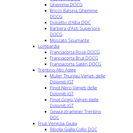
Ghemme DOCG
Bricco Balsina Ghemme
DOCG
Dolcetto d'Alba DOC
Barbera d'Asti Superiore
DOCG
Moscato Spumante
Lombardia
Franciacorta Rosè DOCG
Franciacorta Brut DOCG
Franciacorta Satèn DOCG
Trentino Alto Adige
Müller Thurgau Vigneti delle
Dolomiti IGT
Pinot Nero Vigneti delle
Dolomiti IGT
Pinot Grigio Vigneti delle
Dolomiti IGT
Gewürztraminer Trentino
DOC
Friuli Venezia-Giulia
Ribolla Gialla Collio DOC