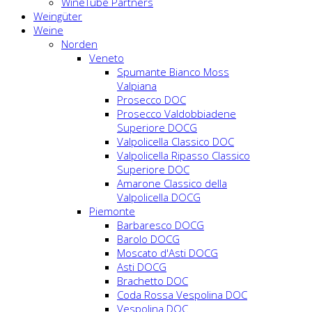
WineTube Partners
Weingüter
Weine
Norden
Veneto
Spumante Bianco Moss
Valpiana
Prosecco DOC
Prosecco Valdobbiadene
Superiore DOCG
Valpolicella Classico DOC
Valpolicella Ripasso Classico
Superiore DOC
Amarone Classico della
Valpolicella DOCG
Piemonte
Barbaresco DOCG
Barolo DOCG
Moscato d'Asti DOCG
Asti DOCG
Brachetto DOC
Coda Rossa Vespolina DOC
Vespolina DOC