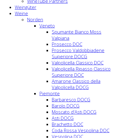
WineTube Partners
Weingüter
Weine
Norden
Veneto
Spumante Bianco Moss
Valpiana
Prosecco DOC
Prosecco Valdobbiadene
Superiore DOCG
Valpolicella Classico DOC
Valpolicella Ripasso Classico
Superiore DOC
Amarone Classico della
Valpolicella DOCG
Piemonte
Barbaresco DOCG
Barolo DOCG
Moscato d'Asti DOCG
Asti DOCG
Brachetto DOC
Coda Rossa Vespolina DOC
Vespolina DOC