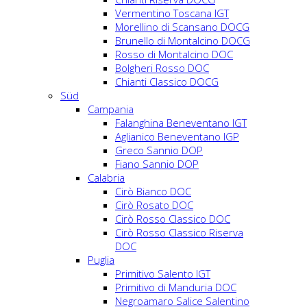
Vermentino Toscana IGT
Morellino di Scansano DOCG
Brunello di Montalcino DOCG
Rosso di Montalcino DOC
Bolgheri Rosso DOC
Chianti Classico DOCG
Süd
Campania
Falanghina Beneventano IGT
Aglianico Beneventano IGP
Greco Sannio DOP
Fiano Sannio DOP
Calabria
Cirò Bianco DOC
Cirò Rosato DOC
Cirò Rosso Classico DOC
Cirò Rosso Classico Riserva
DOC
Puglia
Primitivo Salento IGT
Primitivo di Manduria DOC
Negroamaro Salice Salentino