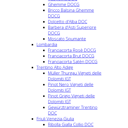
Ghemme DOCG
Bricco Balsina Ghemme
DOCG
Dolcetto d'Alba DOC
Barbera d'Asti Superiore
DOCG
Moscato Spumante
Lombardia
Franciacorta Rosè DOCG
Franciacorta Brut DOCG
Franciacorta Satèn DOCG
Trentino Alto Adige
Müller Thurgau Vigneti delle
Dolomiti IGT
Pinot Nero Vigneti delle
Dolomiti IGT
Pinot Grigio Vigneti delle
Dolomiti IGT
Gewürztraminer Trentino
DOC
Friuli Venezia-Giulia
Ribolla Gialla Collio DOC