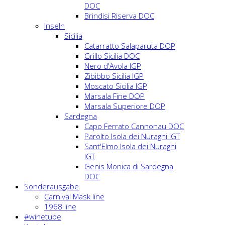
DOC
Brindisi Riserva DOC
Inseln
Sicilia
Catarratto Salaparuta DOP
Grillo Sicilia DOC
Nero d'Avola IGP
Zibibbo Sicilia IGP
Moscato Sicilia IGP
Marsala Fine DOP
Marsala Superiore DOP
Sardegna
Capo Ferrato Cannonau DOC
Parolto Isola dei Nuraghi IGT
Sant'Elmo Isola dei Nuraghi
IGT
Genis Monica di Sardegna
DOC
Sonderausgabe
Carnival Mask line
1968 line
#winetube