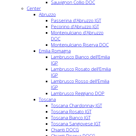
Sauvignon Collio DOC
Center
Abruzzo
Passerina d'Abruzzo IGT
Pecorino d'Abruzzo IGT
Montepulciano d'Abruzzo
DOC
Montepulciano Riserva DOC
Emilia Romagna
Lambrusco Bianco dell'Emilia
IGP
Lambrusco Rosato dell'Emilia
IGP
Lambrusco Rosso dell'Emilia
IGP
Lambrusco Reggiano DOP
Toscana
Toscana Chardonnay IGT
Toscana Rosato IGT
Toscana Bianco IGT
Toscana Sangiovese IGT
Chianti DOCG
Chianti Riserva DOCG