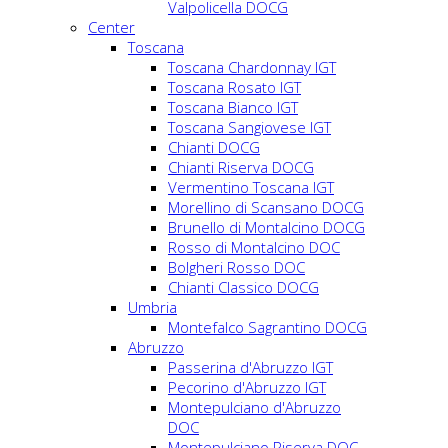
Valpolicella DOCG
Center
Toscana
Toscana Chardonnay IGT
Toscana Rosato IGT
Toscana Bianco IGT
Toscana Sangiovese IGT
Chianti DOCG
Chianti Riserva DOCG
Vermentino Toscana IGT
Morellino di Scansano DOCG
Brunello di Montalcino DOCG
Rosso di Montalcino DOC
Bolgheri Rosso DOC
Chianti Classico DOCG
Umbria
Montefalco Sagrantino DOCG
Abruzzo
Passerina d'Abruzzo IGT
Pecorino d'Abruzzo IGT
Montepulciano d'Abruzzo
DOC
Montepulciano Riserva DOC