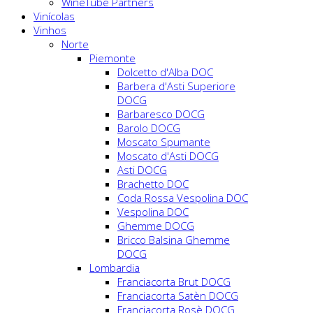
WineTube Partners
Vinícolas
Vinhos
Norte
Piemonte
Dolcetto d'Alba DOC
Barbera d'Asti Superiore
DOCG
Barbaresco DOCG
Barolo DOCG
Moscato Spumante
Moscato d'Asti DOCG
Asti DOCG
Brachetto DOC
Coda Rossa Vespolina DOC
Vespolina DOC
Ghemme DOCG
Bricco Balsina Ghemme
DOCG
Lombardia
Franciacorta Brut DOCG
Franciacorta Satèn DOCG
Franciacorta Rosè DOCG