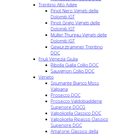
Trentino Alto Adige
Pinot Nero Vigneti delle
Dolomiti IGT
Pinot Grigio Vigneti delle
Dolomiti IGT
Müller Thurgau Vigneti delle
Dolomiti IGT
Gewürztraminer Trentino
DOC
Friuli Venezia Giulia
Ribolla Gialla Collio DOC
Sauvignon Collio DOC
Veneto
Spumante Bianco Moss
Valpiana
Prosecco DOC
Prosecco Valdobiaddene
Superiore DOCG
Valpolicella Classico DOC
Valpolicella Ripasso Classico
Superiore DOC
Amarone Classico della