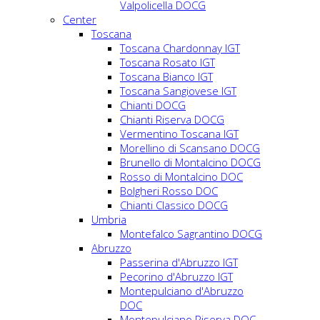
Valpolicella DOCG
Center
Toscana
Toscana Chardonnay IGT
Toscana Rosato IGT
Toscana Bianco IGT
Toscana Sangiovese IGT
Chianti DOCG
Chianti Riserva DOCG
Vermentino Toscana IGT
Morellino di Scansano DOCG
Brunello di Montalcino DOCG
Rosso di Montalcino DOC
Bolgheri Rosso DOC
Chianti Classico DOCG
Umbria
Montefalco Sagrantino DOCG
Abruzzo
Passerina d'Abruzzo IGT
Pecorino d'Abruzzo IGT
Montepulciano d'Abruzzo
DOC
Montepulciano Riserva DOC