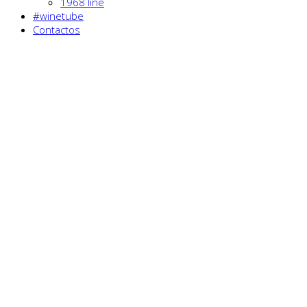
1968 line
#winetube
Contactos