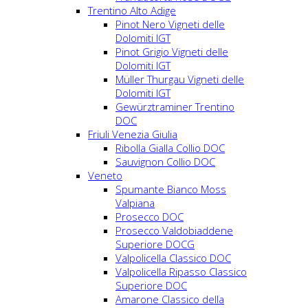
Trentino Alto Adige
Pinot Nero Vigneti delle
Dolomiti IGT
Pinot Grigio Vigneti delle
Dolomiti IGT
Müller Thurgau Vigneti delle
Dolomiti IGT
Gewürztraminer Trentino
DOC
Friuli Venezia Giulia
Ribolla Gialla Collio DOC
Sauvignon Collio DOC
Veneto
Spumante Bianco Moss
Valpiana
Prosecco DOC
Prosecco Valdobiaddene
Superiore DOCG
Valpolicella Classico DOC
Valpolicella Ripasso Classico
Superiore DOC
Amarone Classico della