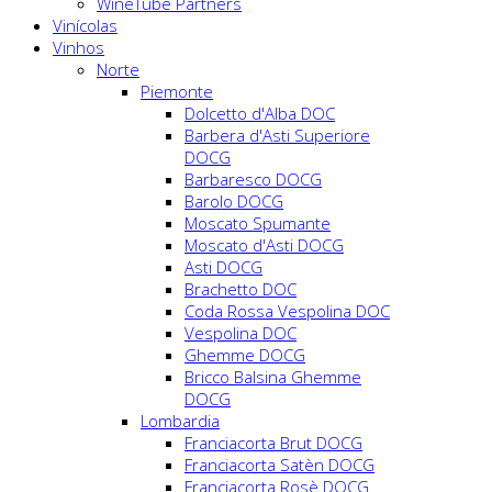
WineTube Partners
Vinícolas
Vinhos
Norte
Piemonte
Dolcetto d'Alba DOC
Barbera d'Asti Superiore
DOCG
Barbaresco DOCG
Barolo DOCG
Moscato Spumante
Moscato d'Asti DOCG
Asti DOCG
Brachetto DOC
Coda Rossa Vespolina DOC
Vespolina DOC
Ghemme DOCG
Bricco Balsina Ghemme
DOCG
Lombardia
Franciacorta Brut DOCG
Franciacorta Satèn DOCG
Franciacorta Rosè DOCG