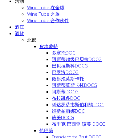
活动
Wine Tube 在全球
Wine Tube 之旅
Wine Tube 合作伙伴
酒庄
酒款
北部
皮埃蒙特
多塞托DOC
阿斯蒂超级巴贝拉DOCG
巴贝拉斯科DOCG
巴罗洛DOCG
微起泡莫斯卡托
阿斯蒂莫斯卡托DOCG
阿斯蒂DOCG
布拉凯多DOC
科达罗萨韦斯伯利纳 DOC
维斯柏丽娜DOC
该美DOCG
布里克 巴西亚 该美 DOCG
伦巴第
Franciacorta Brut DOCG