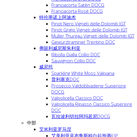
Franciacorta Satèn DOCG
Franciacorta Rosè DOCG
特伦蒂诺上阿迪杰
Pinot Nero Vigneti delle Dolomiti IGT
Pinot Grigio Vigneti delle Dolomiti IGT
Müller Thurgau Vigneti delle Dolomiti IGT
Gewürztraminer Trentino DOC
弗留利威尼斯朱利亚
Ribolla Gialla Collio DOC
Sauvignon Collio DOC
威尼托
Sparkling White Moss Valpiana
普利塞克DOC
Prosecco Valdobbiadene Superiore
DOCG
Valpolicella Classico DOC
Valpolicella Ripasso Classico Superiore
DOC
瓦拉波利切拉阿玛若尼DOCG
中部
艾米利亚罗马涅
艾美利亚蓝布鲁斯科白起泡酒IGP