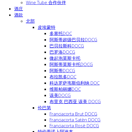
Wine Tube 合作伙伴
酒庄
酒款
北部
皮埃蒙特
多塞托DOC
阿斯蒂超级巴贝拉DOCG
巴贝拉斯科DOCG
巴罗洛DOCG
微起泡莫斯卡托
阿斯蒂莫斯卡托DOCG
阿斯蒂DOCG
布拉凯多DOC
科达罗萨韦斯伯利纳 DOC
维斯柏丽娜DOC
该美DOCG
布里克 巴西亚 该美 DOCG
伦巴第
Franciacorta Brut DOCG
Franciacorta Satèn DOCG
Franciacorta Rosè DOCG
特伦蒂诺上阿迪杰