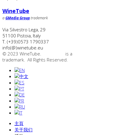
WineTube
a
GMedia Group
trademark
Via Silvestro Lega, 29
51100
Pistoia
,
Italy
T.
(+39)0573 1790337
info(@)winetube.eu
© 2023 WineTube.
WineTube
is a
GMedia Group
trademark. All Rights Reserved.
主頁
关于我们