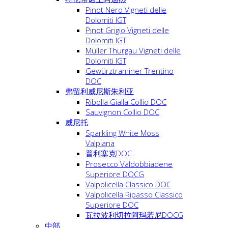
Pinot Nero Vigneti delle
Dolomiti IGT
Pinot Grigio Vigneti delle
Dolomiti IGT
Müller Thurgau Vigneti delle
Dolomiti IGT
Gewürztraminer Trentino
DOC
弗留利威尼斯朱利亚
Ribolla Gialla Collio DOC
Sauvignon Collio DOC
威尼托
Sparkling White Moss
Valpiana
普利塞克DOC
Prosecco Valdobbiadene
Superiore DOCG
Valpolicella Classico DOC
Valpolicella Ripasso Classico
Superiore DOC
瓦拉波利切拉阿玛若尼DOCG
中部