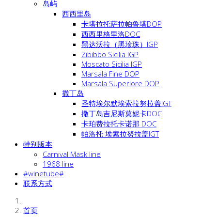
岛屿
西西里岛
卡塔拉托萨拉帕鲁塔DOP
西西里格里洛DOC
黑达沃拉（黑珍珠）IGP
Zibibbo Sicilia IGP
Moscato Sicilia IGP
Marsala Fine DOP
Marsala Superiore DOP
撒丁岛
圣特埃尔默埃索拉努拉盖IGT
撒丁岛吉尼斯莫妮卡DOC
卡珀费拉托卡诺那 DOC
帕洛托 埃索拉努拉盖IGT
特别版本
Carnival Mask line
1968 line
#winetube#
联系方式
首页