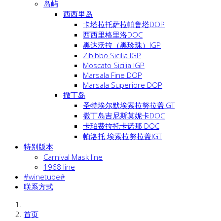
岛屿
西西里岛
卡塔拉托萨拉帕鲁塔DOP
西西里格里洛DOC
黑达沃拉（黑珍珠）IGP
Zibibbo Sicilia IGP
Moscato Sicilia IGP
Marsala Fine DOP
Marsala Superiore DOP
撒丁岛
圣特埃尔默埃索拉努拉盖IGT
撒丁岛吉尼斯莫妮卡DOC
卡珀费拉托卡诺那 DOC
帕洛托 埃索拉努拉盖IGT
特别版本
Carnival Mask line
1968 line
#winetube#
联系方式
首页