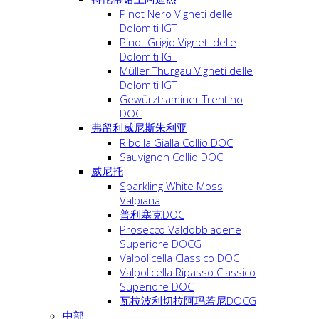
Pinot Nero Vigneti delle
Dolomiti IGT
Pinot Grigio Vigneti delle
Dolomiti IGT
Müller Thurgau Vigneti delle
Dolomiti IGT
Gewürztraminer Trentino
DOC
弗留利威尼斯朱利亚
Ribolla Gialla Collio DOC
Sauvignon Collio DOC
威尼托
Sparkling White Moss
Valpiana
普利塞克DOC
Prosecco Valdobbiadene
Superiore DOCG
Valpolicella Classico DOC
Valpolicella Ripasso Classico
Superiore DOC
瓦拉波利切拉阿玛若尼DOCG
中部