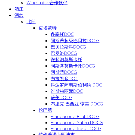
Wine Tube 合作伙伴
酒庄
酒款
北部
皮埃蒙特
多塞托DOC
阿斯蒂超级巴贝拉DOCG
巴贝拉斯科DOCG
巴罗洛DOCG
微起泡莫斯卡托
阿斯蒂莫斯卡托DOCG
阿斯蒂DOCG
布拉凯多DOC
科达罗萨韦斯伯利纳 DOC
维斯柏丽娜DOC
该美DOCG
布里克 巴西亚 该美 DOCG
伦巴第
Franciacorta Brut DOCG
Franciacorta Satèn DOCG
Franciacorta Rosè DOCG
特伦蒂诺上阿迪杰