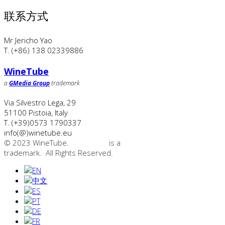
联系方式
Mr Jericho Yao
T. (+86) 138 02339886
WineTube
a
GMedia Group
trademark
Via Silvestro Lega, 29
51100
Pistoia
,
Italy
T.
(+39)0573 1790337
info(@)winetube.eu
© 2023 WineTube.
WineTube
is a
GMedia Group
trademark. All Rights Reserved.