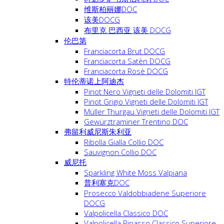
维斯柏丽娜DOC
该美DOCG
布里克 巴西亚 该美 DOCG
伦巴第
Franciacorta Brut DOCG
Franciacorta Satèn DOCG
Franciacorta Rosè DOCG
特伦蒂诺上阿迪杰
Pinot Nero Vigneti delle Dolomiti IGT
Pinot Grigio Vigneti delle Dolomiti IGT
Müller Thurgau Vigneti delle Dolomiti IGT
Gewürztraminer Trentino DOC
弗留利威尼斯朱利亚
Ribolla Gialla Collio DOC
Sauvignon Collio DOC
威尼托
Sparkling White Moss Valpiana
普利塞克DOC
Prosecco Valdobbiadene Superiore
DOCG
Valpolicella Classico DOC
Valpolicella Ripasso Classico Superiore