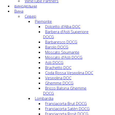
WineTube Partners
винодельни
Вина
Cевер
Piemonte
Dolcetto d'Alba DOC
Barbera d'Asti Superiore
DOCG
Barbaresco DOCG
Barolo DOCG
Moscato Spumante
Moscato d'Asti DOCG
Asti DOCG
Brachetto DOC
Coda Rossa Vespolina DOC
Vespolina DOC
Ghemme DOCG
Bricco Balsina Ghemme
DOCG
Lombardia
Franciacorta Brut DOCG
Franciacorta Satèn DOCG
Franciacorta Rosè DOCG