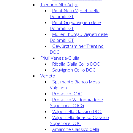
Trentino Alto Adige
Pinot Nero Vigneti delle
Dolomiti IGT
Pinot Grigio Vigneti delle
Dolomiti IGT
Müller Thurgau Vigneti delle
Dolomiti IGT
Gewürztraminer Trentino
DOC
Friuli Venezia-Giulia
Ribolla Gialla Collio DOC
Sauvignon Collio DOC
Veneto
Spumante Bianco Moss
Valpiana
Prosecco DOC
Prosecco Valdobbiadene
Superiore DOCG
Valpolicella Classico DOC
Valpolicella Ripasso Classico
Superiore DOC
Amarone Classico della