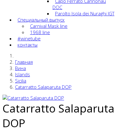
Capo Ferrato Cannonau
DOC
Parolto Isola dei Nuraghi IGT
Специальный выпуск
Carnival Mask line
1968 line
#winetube
контакты
Главная
Вина
Islands
Sicilia
Catarratto Salaparuta DOP
Catarratto Salaparuta
DOP