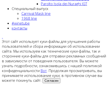
Parolto Isola dei Nuraghi IGT
Специальный выпуск
Carnival Mask line
1968 line
#winetube
контакты
Этот сайт использует куки-файлы для улучшения работы
пользователей и сбора информации об использовании
сайта. Мы используем как технические куки-файлы, так и
сторонние куки-файлы для отправки рекламных сообщений
в зависимости от поведения пользователя. Вы можете
узнать подробности, ознакомившись с нашей политикой
конфиденциальности
Вот
. Продолжая просматривать, вы
принимаете использование куки; в противном случае вы
можете покинуть сайт.
Согласен