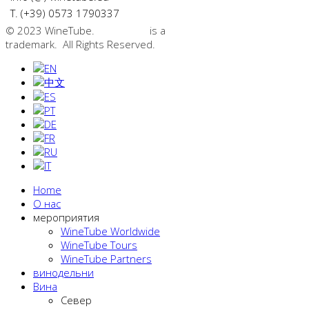
T. (+39) 0573 1790337
© 2023 WineTube.
WineTube
is a
GMedia Group
trademark. All Rights Reserved.
Home
О нас
мероприятия
WineTube Worldwide
WineTube Tours
WineTube Partners
винодельни
Вина
Cевер