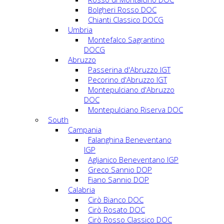
Bolgheri Rosso DOC
Chianti Classico DOCG
Umbria
Montefalco Sagrantino
DOCG
Abruzzo
Passerina d'Abruzzo IGT
Pecorino d'Abruzzo IGT
Montepulciano d'Abruzzo
DOC
Montepulciano Riserva DOC
South
Campania
Falanghina Beneventano
IGP
Aglianico Beneventano IGP
Greco Sannio DOP
Fiano Sannio DOP
Calabria
Cirò Bianco DOC
Cirò Rosato DOC
Cirò Rosso Classico DOC