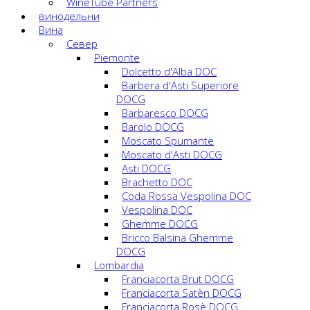
WineTube Partners
винодельни
Вина
Cевер
Piemonte
Dolcetto d'Alba DOC
Barbera d'Asti Superiore
DOCG
Barbaresco DOCG
Barolo DOCG
Moscato Spumante
Moscato d'Asti DOCG
Asti DOCG
Brachetto DOC
Coda Rossa Vespolina DOC
Vespolina DOC
Ghemme DOCG
Bricco Balsina Ghemme
DOCG
Lombardia
Franciacorta Brut DOCG
Franciacorta Satèn DOCG
Franciacorta Rosè DOCG