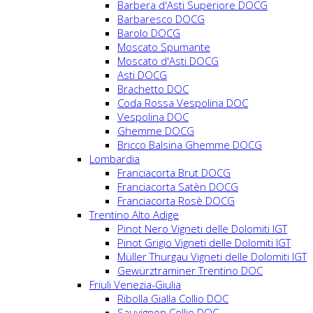
Barbera d'Asti Superiore DOCG
Barbaresco DOCG
Barolo DOCG
Moscato Spumante
Moscato d'Asti DOCG
Asti DOCG
Brachetto DOC
Coda Rossa Vespolina DOC
Vespolina DOC
Ghemme DOCG
Bricco Balsina Ghemme DOCG
Lombardia
Franciacorta Brut DOCG
Franciacorta Satèn DOCG
Franciacorta Rosè DOCG
Trentino Alto Adige
Pinot Nero Vigneti delle Dolomiti IGT
Pinot Grigio Vigneti delle Dolomiti IGT
Müller Thurgau Vigneti delle Dolomiti IGT
Gewürztraminer Trentino DOC
Friuli Venezia-Giulia
Ribolla Gialla Collio DOC
Sauvignon Collio DOC