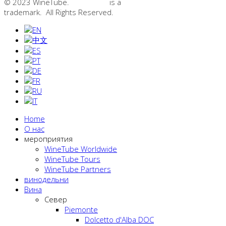
© 2023 WineTube.
WineTube
is a
GMedia Group
trademark. All Rights Reserved.
Home
О нас
мероприятия
WineTube Worldwide
WineTube Tours
WineTube Partners
винодельни
Вина
Cевер
Piemonte
Dolcetto d'Alba DOC