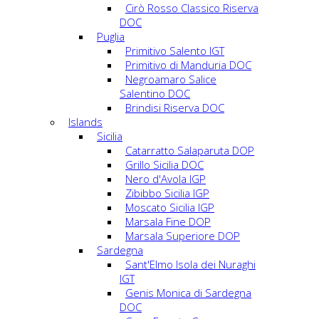
Cirò Rosso Classico Riserva
DOC
Puglia
Primitivo Salento IGT
Primitivo di Manduria DOC
Negroamaro Salice
Salentino DOC
Brindisi Riserva DOC
Islands
Sicilia
Catarratto Salaparuta DOP
Grillo Sicilia DOC
Nero d'Avola IGP
Zibibbo Sicilia IGP
Moscato Sicilia IGP
Marsala Fine DOP
Marsala Superiore DOP
Sardegna
Sant'Elmo Isola dei Nuraghi
IGT
Genis Monica di Sardegna
DOC