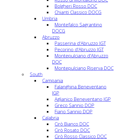
Bolgheri Rosso DOC
Chianti Classico DOCG
Umbria
Montefalco Sagrantino
DOCG
Abruzzo
Passerina d'Abruzzo IGT
Pecorino d'Abruzzo IGT
Montepulciano d'Abruzzo
DOC
Montepulciano Riserva DOC
South
Campania
Falanghina Beneventano
IGP
Aglianico Beneventano IGP
Greco Sannio DOP
Fiano Sannio DOP
Calabria
Cirò Bianco DOC
Cirò Rosato DOC
Cirò Rosso Classico DOC