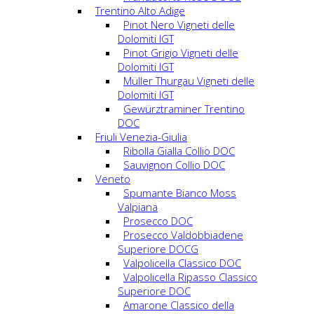
Trentino Alto Adige
Pinot Nero Vigneti delle
Dolomiti IGT
Pinot Grigio Vigneti delle
Dolomiti IGT
Müller Thurgau Vigneti delle
Dolomiti IGT
Gewürztraminer Trentino
DOC
Friuli Venezia-Giulia
Ribolla Gialla Collio DOC
Sauvignon Collio DOC
Veneto
Spumante Bianco Moss
Valpiana
Prosecco DOC
Prosecco Valdobbiadene
Superiore DOCG
Valpolicella Classico DOC
Valpolicella Ripasso Classico
Superiore DOC
Amarone Classico della