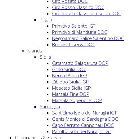
Cirò Rosato DOC
Cirò Rosso Classico DOC
Cirò Rosso Classico Riserva DOC
Puglia
Primitivo Salento IGT
Primitivo di Manduria DOC
Negroamaro Salice Salentino DOC
Brindisi Riserva DOC
Islands
Sicilia
Catarratto Salaparuta DOP
Grillo Sicilia DOC
Nero d'Avola IGP
Zibibbo Sicilia IGP
Moscato Sicilia IGP
Marsala Fine DOP
Marsala Superiore DOP
Sardegna
Sant'Elmo Isola dei Nuraghi IGT
Genis Monica di Sardegna DOC
Capo Ferrato Cannonau DOC
Parolto Isola dei Nuraghi IGT
Специальный выпуск