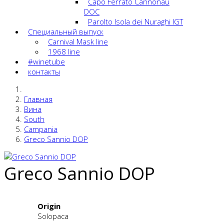
Capo Ferrato Cannonau
DOC
Parolto Isola dei Nuraghi IGT
Специальный выпуск
Carnival Mask line
1968 line
#winetube
контакты
Главная
Вина
South
Campania
Greco Sannio DOP
Greco Sannio DOP
Origin
Solopaca