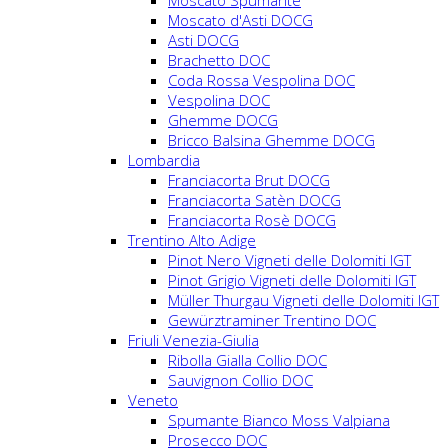
Moscato Spumante
Moscato d'Asti DOCG
Asti DOCG
Brachetto DOC
Coda Rossa Vespolina DOC
Vespolina DOC
Ghemme DOCG
Bricco Balsina Ghemme DOCG
Lombardia
Franciacorta Brut DOCG
Franciacorta Satèn DOCG
Franciacorta Rosè DOCG
Trentino Alto Adige
Pinot Nero Vigneti delle Dolomiti IGT
Pinot Grigio Vigneti delle Dolomiti IGT
Müller Thurgau Vigneti delle Dolomiti IGT
Gewürztraminer Trentino DOC
Friuli Venezia-Giulia
Ribolla Gialla Collio DOC
Sauvignon Collio DOC
Veneto
Spumante Bianco Moss Valpiana
Prosecco DOC