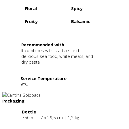
Floral
Spicy
Fruity
Balsamic
.
Recommended with
It combines with starters and
delicious sea food, white meats, and
dry pasta
Service Temperature
9°C
Packaging
Bottle
750 ml | 7 x 29,5 cm | 1,2 kg
.