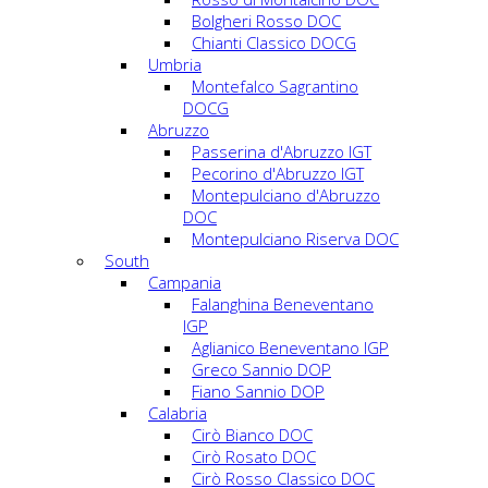
Bolgheri Rosso DOC
Chianti Classico DOCG
Umbria
Montefalco Sagrantino
DOCG
Abruzzo
Passerina d'Abruzzo IGT
Pecorino d'Abruzzo IGT
Montepulciano d'Abruzzo
DOC
Montepulciano Riserva DOC
South
Campania
Falanghina Beneventano
IGP
Aglianico Beneventano IGP
Greco Sannio DOP
Fiano Sannio DOP
Calabria
Cirò Bianco DOC
Cirò Rosato DOC
Cirò Rosso Classico DOC