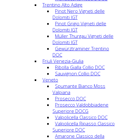
Trentino Alto Adige
Pinot Nero Vigneti delle
Dolomiti IGT
Pinot Grigio Vigneti delle
Dolomiti IGT
Müller Thurgau Vigneti delle
Dolomiti IGT
Gewürztraminer Trentino
DOC
Friuli Venezia-Giulia
Ribolla Gialla Collio DOC
Sauvignon Collio DOC
Veneto
Spumante Bianco Moss
Valpiana
Prosecco DOC
Prosecco Valdobbiadene
Superiore DOCG
Valpolicella Classico DOC
Valpolicella Ripasso Classico
Superiore DOC
Amarone Classico della