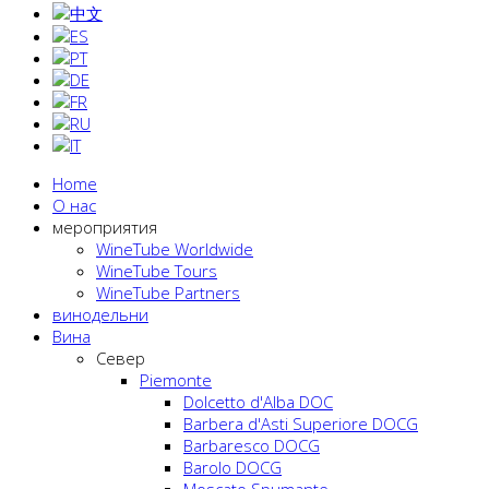
Home
О нас
мероприятия
WineTube Worldwide
WineTube Tours
WineTube Partners
винодельни
Вина
Cевер
Piemonte
Dolcetto d'Alba DOC
Barbera d'Asti Superiore DOCG
Barbaresco DOCG
Barolo DOCG