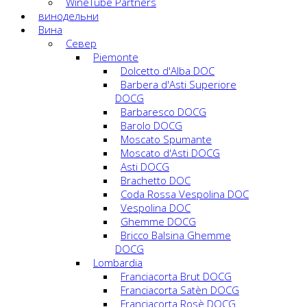
WineTube Partners
винодельни
Вина
Cевер
Piemonte
Dolcetto d'Alba DOC
Barbera d'Asti Superiore
DOCG
Barbaresco DOCG
Barolo DOCG
Moscato Spumante
Moscato d'Asti DOCG
Asti DOCG
Brachetto DOC
Coda Rossa Vespolina DOC
Vespolina DOC
Ghemme DOCG
Bricco Balsina Ghemme
DOCG
Lombardia
Franciacorta Brut DOCG
Franciacorta Satèn DOCG
Franciacorta Rosè DOCG