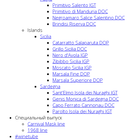
Primitivo Salento IGT
Primitivo di Manduria DOC
Negroamaro Salice Salentino DOC
Brindisi Riserva DOC
Islands
Sicilia
Catarratto Salaparuta DOP
Grillo Sicilia DOC
Nero d'Avola IGP
Zibibbo Sicilia IGP
Moscato Sicilia IGP
Marsala Fine DOP
Marsala Superiore DOP
Sardegna
Sant'Elmo Isola dei Nuraghi IGT
Genis Monica di Sardegna DOC
Capo Ferrato Cannonau DOC
Parolto Isola dei Nuraghi IGT
Специальный выпуск
Carnival Mask line
1968 line
#winetube