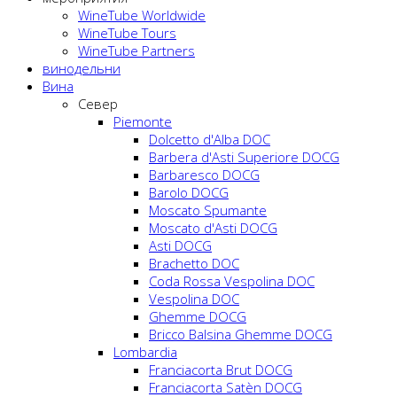
WineTube Worldwide
WineTube Tours
WineTube Partners
винодельни
Вина
Cевер
Piemonte
Dolcetto d'Alba DOC
Barbera d'Asti Superiore DOCG
Barbaresco DOCG
Barolo DOCG
Moscato Spumante
Moscato d'Asti DOCG
Asti DOCG
Brachetto DOC
Coda Rossa Vespolina DOC
Vespolina DOC
Ghemme DOCG
Bricco Balsina Ghemme DOCG
Lombardia
Franciacorta Brut DOCG
Franciacorta Satèn DOCG