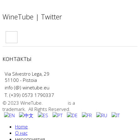
WineTube | Twitter
контакты
Via Silvestro Lega, 29
51100 - Pistoia
info (@) winetube.eu
T. (+39) 0573 1790337
© 2023 WineTube.
WineTube
is a
GMedia Group
trademark. All Rights Reserved.
Home
О нас
мероприятия