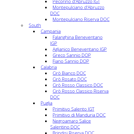
Pecorino d'Abruzzo IGT
Montepulciano d'Abruzzo
DOC
Montepulciano Riserva DOC
South
Campania
Falanghina Beneventano
IGP
Aglianico Beneventano IGP
Greco Sannio DOP
Fiano Sannio DOP
Calabria
Cirò Bianco DOC
Cirò Rosato DOC
Cirò Rosso Classico DOC
Cirò Rosso Classico Riserva
DOC
Puglia
Primitivo Salento IGT
Primitivo di Manduria DOC
Negroamaro Salice
Salentino DOC
Brindisi Riserva DOC