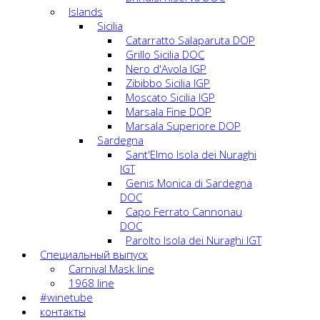
Islands
Sicilia
Catarratto Salaparuta DOP
Grillo Sicilia DOC
Nero d'Avola IGP
Zibibbo Sicilia IGP
Moscato Sicilia IGP
Marsala Fine DOP
Marsala Superiore DOP
Sardegna
Sant'Elmo Isola dei Nuraghi
IGT
Genis Monica di Sardegna
DOC
Capo Ferrato Cannonau
DOC
Parolto Isola dei Nuraghi IGT
Специальный выпуск
Carnival Mask line
1968 line
#winetube
контакты