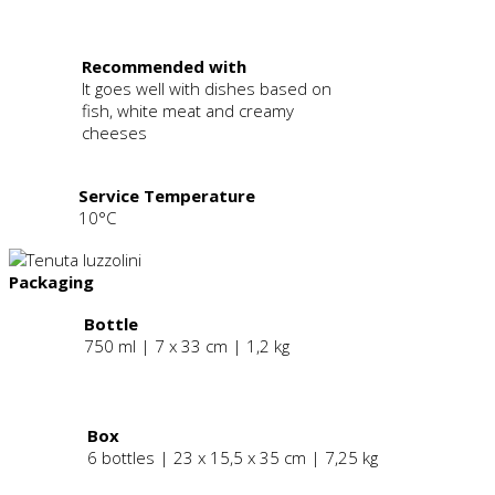
.
Recommended with
It goes well with dishes based on
fish, white meat and creamy
cheeses
Service Temperature
10°C
Packaging
Bottle
750 ml | 7 x 33 cm | 1,2 kg
.
Box
6 bottles | 23 x 15,5 x 35 cm | 7,25 kg