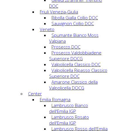
Gewürztraminer Trentino
DOC
Friuli Venezia-Giulia
Ribolla Gialla Collio DOC
Sauvignon Collio DOC
Veneto
Spumante Bianco Moss
Valpiana
Prosecco DOC
Prosecco Valdobbiadene
Superiore DOCG
Valpolicella Classico DOC
Valpolicella Ripasso Classico
Superiore DOC
Amarone Classico della
Valpolicella DOCG
Center
Emilia Romagna
Lambrusco Bianco
dell'Emilia IGP
Lambrusco Rosato
dell'Emilia IGP
Lambrusco Rosso dell'Emilia