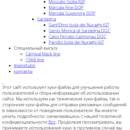
Moscato Sicilia IGP
Marsala Fine DOP
Marsala Superiore DOP
Sardegna
Sant'Elmo Isola dei Nuraghi IGT
Genis Monica di Sardegna DOC
Capo Ferrato Cannonau DOC
Parolto Isola dei Nuraghi IGT
Специальный выпуск
Carnival Mask line
1968 line
#winetube
контакты
Этот сайт использует куки-файлы для улучшения работы
пользователей и сбора информации об использовании
сайта. Мы используем как технические куки-файлы, так и
сторонние куки-файлы для отправки рекламных сообщений
в зависимости от поведения пользователя. Вы можете
узнать подробности, ознакомившись с нашей политикой
конфиденциальности
Вот
. Продолжая просматривать, вы
принимаете использование куки; в противном случае вы