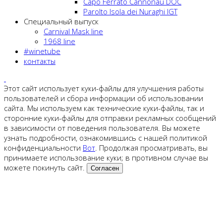
Capo Ferrato Cannonau DOC
Parolto Isola dei Nuraghi IGT
Специальный выпуск
Carnival Mask line
1968 line
#winetube
контакты
Этот сайт использует куки-файлы для улучшения работы
пользователей и сбора информации об использовании
сайта. Мы используем как технические куки-файлы, так и
сторонние куки-файлы для отправки рекламных сообщений
в зависимости от поведения пользователя. Вы можете
узнать подробности, ознакомившись с нашей политикой
конфиденциальности
Вот
. Продолжая просматривать, вы
принимаете использование куки; в противном случае вы
можете покинуть сайт.
Согласен