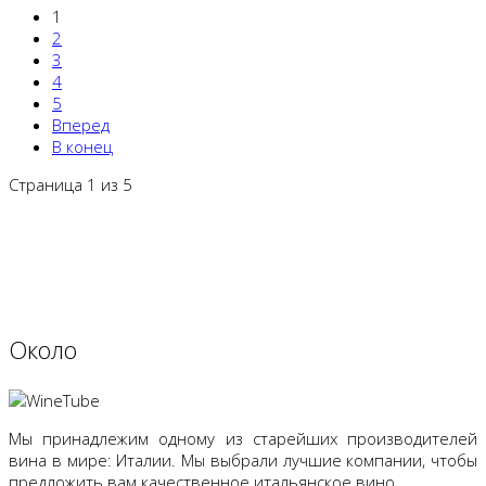
1
2
3
4
5
Вперед
В конец
Страница 1 из 5
Oколо
Мы принадлежим одному из старейших производителей
вина в мире: Италии. Мы выбрали лучшие компании, чтобы
предложить вам качественное итальянское вино.