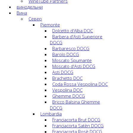
WineTube Partners
винодельни
Вина
Cевер
Piemonte
Dolcetto d'Alba DOC
Barbera d'Asti Superiore
DOCG
Barbaresco DOCG
Barolo DOCG
Moscato Spumante
Moscato d'Asti DOCG
Asti DOCG
Brachetto DOC
Coda Rossa Vespolina DOC
Vespolina DOC
Ghemme DOCG
Bricco Balsina Ghemme
DOCG
Lombardia
Franciacorta Brut DOCG
Franciacorta Satèn DOCG
Franciacorta Rosè DOCG