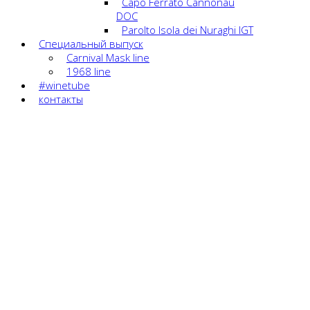
Capo Ferrato Cannonau
DOC
Parolto Isola dei Nuraghi IGT
Специальный выпуск
Carnival Mask line
1968 line
#winetube
контакты