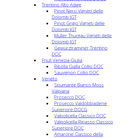
Trentino Alto Adige
Pinot Nero Vigneti delle
Dolomiti IGT
Pinot Grigio Vigneti delle
Dolomiti IGT
Müller Thurgau Vigneti delle
Dolomiti IGT
Gewürztraminer Trentino
DOC
Friuli Venezia-Giulia
Ribolla Gialla Collio DOC
Sauvignon Collio DOC
Veneto
Spumante Bianco Moss
Valpiana
Prosecco DOC
Prosecco Valdobbiadene
Superiore DOCG
Valpolicella Classico DOC
Valpolicella Ripasso Classico
Superiore DOC
Amarone Classico della