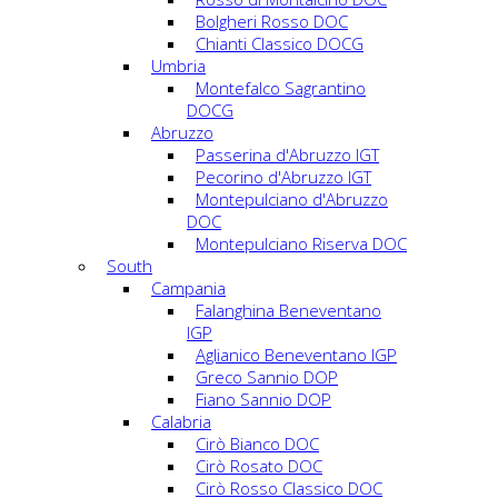
Bolgheri Rosso DOC
Chianti Classico DOCG
Umbria
Montefalco Sagrantino
DOCG
Abruzzo
Passerina d'Abruzzo IGT
Pecorino d'Abruzzo IGT
Montepulciano d'Abruzzo
DOC
Montepulciano Riserva DOC
South
Campania
Falanghina Beneventano
IGP
Aglianico Beneventano IGP
Greco Sannio DOP
Fiano Sannio DOP
Calabria
Cirò Bianco DOC
Cirò Rosato DOC
Cirò Rosso Classico DOC