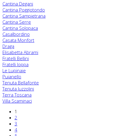
Cantina Degani
Cantina Poggiotondo
Cantina Sampietrana
Cantina Serre
Cantina Solopaca
Casalbordino
Casata Monfort
Draga
Elisabetta Abrami
Fratelli Bellini
Fratelli Ioppa
Le Lupinaie
Puianello
Tenuta Bellafonte
Tenuta Iuzzolini
Terra Toscana
Villa Scaminaci
1
2
3
4
5