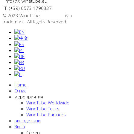
info (@) winetube.eu
T. (+39) 0573 1790337
© 2023 WineTube.
WineTube
is a
GMedia Group
trademark. All Rights Reserved.
Home
О нас
мероприятия
WineTube Worldwide
WineTube Tours
WineTube Partners
винодельни
Вина
Cевер