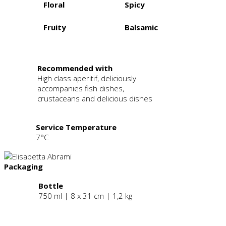
Floral
Spicy
Fruity
Balsamic
.
Recommended with
High class aperitif, deliciously
accompanies fish dishes,
crustaceans and delicious dishes
Service Temperature
7°C
Packaging
Bottle
750 ml | 8 x 31 cm | 1,2 kg
.