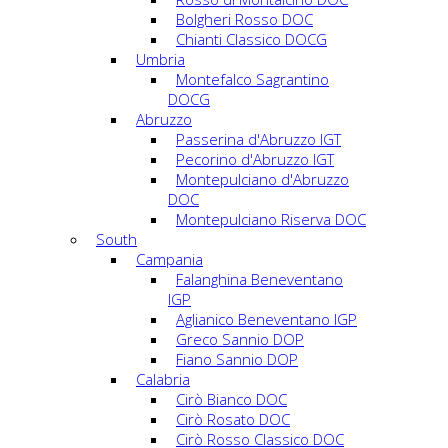
Bolgheri Rosso DOC
Chianti Classico DOCG
Umbria
Montefalco Sagrantino
DOCG
Abruzzo
Passerina d'Abruzzo IGT
Pecorino d'Abruzzo IGT
Montepulciano d'Abruzzo
DOC
Montepulciano Riserva DOC
South
Campania
Falanghina Beneventano
IGP
Aglianico Beneventano IGP
Greco Sannio DOP
Fiano Sannio DOP
Calabria
Cirò Bianco DOC
Cirò Rosato DOC
Cirò Rosso Classico DOC