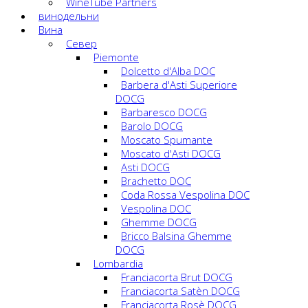
WineTube Partners
винодельни
Вина
Cевер
Piemonte
Dolcetto d'Alba DOC
Barbera d'Asti Superiore
DOCG
Barbaresco DOCG
Barolo DOCG
Moscato Spumante
Moscato d'Asti DOCG
Asti DOCG
Brachetto DOC
Coda Rossa Vespolina DOC
Vespolina DOC
Ghemme DOCG
Bricco Balsina Ghemme
DOCG
Lombardia
Franciacorta Brut DOCG
Franciacorta Satèn DOCG
Franciacorta Rosè DOCG