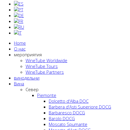
Home
О нас
мероприятия
WineTube Worldwide
WineTube Tours
WineTube Partners
винодельни
Вина
Cевер
Piemonte
Dolcetto d'Alba DOC
Barbera d'Asti Superiore DOCG
Barbaresco DOCG
Barolo DOCG
Moscato Spumante