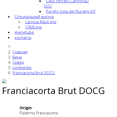
Capo Ferrato Cannonau
DOC
Parolto Isola dei Nuraghi IGT
Специальный выпуск
Carnival Mask line
1968 line
#winetube
контакты
Главная
Вина
Cевер
Lombardia
Franciacorta Brut DOCG
Franciacorta Brut DOCG
Origin
Paderno Franciacorta