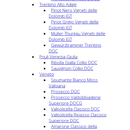
Trentino Alto Adige
Pinot Nero Vigneti delle
Dolomiti IGT
Pinot Grigio Vigneti delle
Dolomiti IGT
Müller Thurgau Vigneti delle
Dolomiti IGT
Gewürztraminer Trentino
DOC
Friuli Venezia-Giulia
Ribolla Gialla Collio DOC
Sauvignon Collio DOC
Veneto
Spumante Bianco Moss
Valpiana
Prosecco DOC
Prosecco Valdobbiadene
Superiore DOCG
Valpolicella Classico DOC
Valpolicella Ripasso Classico
Superiore DOC
Amarone Classico della