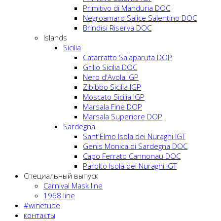
Primitivo di Manduria DOC
Negroamaro Salice Salentino DOC
Brindisi Riserva DOC
Islands
Sicilia
Catarratto Salaparuta DOP
Grillo Sicilia DOC
Nero d'Avola IGP
Zibibbo Sicilia IGP
Moscato Sicilia IGP
Marsala Fine DOP
Marsala Superiore DOP
Sardegna
Sant'Elmo Isola dei Nuraghi IGT
Genis Monica di Sardegna DOC
Capo Ferrato Cannonau DOC
Parolto Isola dei Nuraghi IGT
Специальный выпуск
Carnival Mask line
1968 line
#winetube
контакты