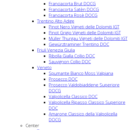
Franciacorta Brut DOCG
Franciacorta Satèn DOCG
Franciacorta Rosè DOCG
Trentino Alto Adige
Pinot Nero Vigneti delle Dolomiti IGT
Pinot Grigio Vigneti delle Dolomiti IGT
Müller Thurgau Vigneti delle Dolomiti IGT
Gewürztraminer Trentino DOC
Friuli Venezia Giulia
Ribolla Gialla Collio DOC
Sauvignon Collio DOC
Veneto
Spumante Bianco Moss Valpiana
Prosecco DOC
Prosecco Valdobiaddene Superiore
DOCG
Valpolicella Classico DOC
Valpolicella Ripasso Classico Superiore
DOC
Amarone Classico della Valpolicella
DOCG
Center