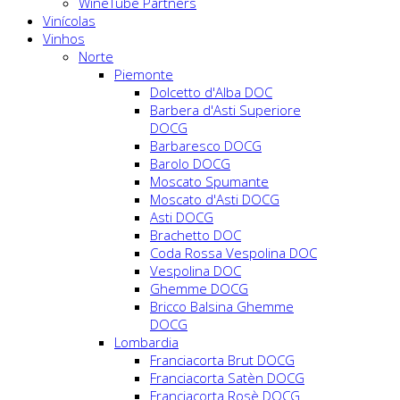
WineTube Partners
Vinícolas
Vinhos
Norte
Piemonte
Dolcetto d'Alba DOC
Barbera d'Asti Superiore
DOCG
Barbaresco DOCG
Barolo DOCG
Moscato Spumante
Moscato d'Asti DOCG
Asti DOCG
Brachetto DOC
Coda Rossa Vespolina DOC
Vespolina DOC
Ghemme DOCG
Bricco Balsina Ghemme
DOCG
Lombardia
Franciacorta Brut DOCG
Franciacorta Satèn DOCG
Franciacorta Rosè DOCG