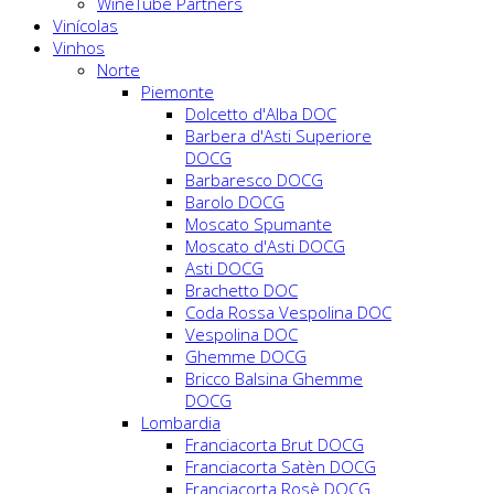
WineTube Partners
Vinícolas
Vinhos
Norte
Piemonte
Dolcetto d'Alba DOC
Barbera d'Asti Superiore
DOCG
Barbaresco DOCG
Barolo DOCG
Moscato Spumante
Moscato d'Asti DOCG
Asti DOCG
Brachetto DOC
Coda Rossa Vespolina DOC
Vespolina DOC
Ghemme DOCG
Bricco Balsina Ghemme
DOCG
Lombardia
Franciacorta Brut DOCG
Franciacorta Satèn DOCG
Franciacorta Rosè DOCG