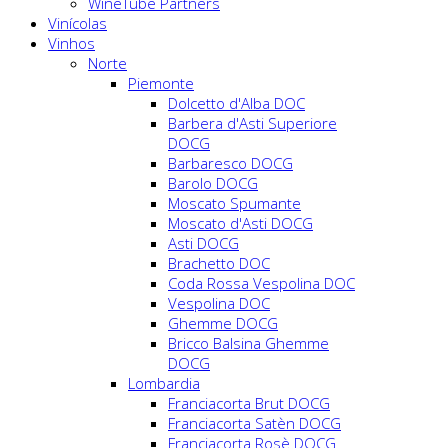
WineTube Partners
Vinícolas
Vinhos
Norte
Piemonte
Dolcetto d'Alba DOC
Barbera d'Asti Superiore
DOCG
Barbaresco DOCG
Barolo DOCG
Moscato Spumante
Moscato d'Asti DOCG
Asti DOCG
Brachetto DOC
Coda Rossa Vespolina DOC
Vespolina DOC
Ghemme DOCG
Bricco Balsina Ghemme
DOCG
Lombardia
Franciacorta Brut DOCG
Franciacorta Satèn DOCG
Franciacorta Rosè DOCG