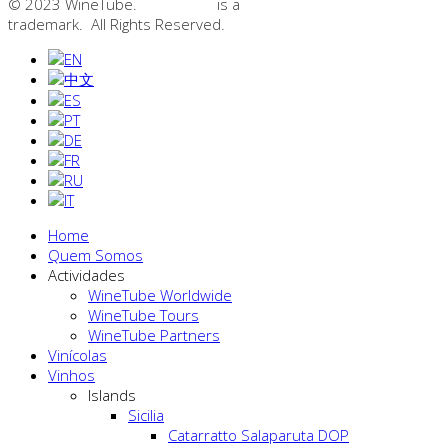
© 2023 WineTube.
WineTube
is a
GMedia Group
trademark. All Rights Reserved.
Home
Quem Somos
Actividades
WineTube Worldwide
WineTube Tours
WineTube Partners
Vinícolas
Vinhos
Islands
Sicilia
Catarratto Salaparuta DOP