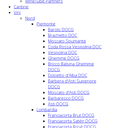
WineTube Partners
Cantine
Vini
Nord
Piemonte
Barolo DOCG
Brachetto DOC
Moscato Spumante
Coda Rossa Vespolina DOC
Vespolina DOC
Ghemme DOCG
Bricco Balsina Ghemme
DOCG
Dolcetto d'Alba DOC
Barbera d'Asti Superiore
DOCG
Moscato d'Asti DOCG
Barbaresco DOCG
Asti DOCG
Lombardia
Franciacorta Brut DOCG
Franciacorta Satèn DOCG
Franciacorta Rosè DOCG