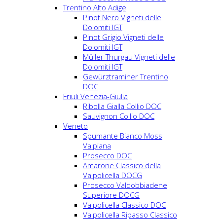
Trentino Alto Adige
Pinot Nero Vigneti delle
Dolomiti IGT
Pinot Grigio Vigneti delle
Dolomiti IGT
Müller Thurgau Vigneti delle
Dolomiti IGT
Gewürztraminer Trentino
DOC
Friuli Venezia-Giulia
Ribolla Gialla Collio DOC
Sauvignon Collio DOC
Veneto
Spumante Bianco Moss
Valpiana
Prosecco DOC
Amarone Classico della
Valpolicella DOCG
Prosecco Valdobbiadene
Superiore DOCG
Valpolicella Classico DOC
Valpolicella Ripasso Classico