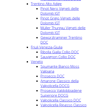
Trentino Alto Adige
Pinot Nero Vigneti delle
Dolomiti IGT
Pinot Grigio Vigneti delle
Dolomiti IGT
Müller Thurgau Vigneti delle
Dolomiti IGT
Gewürztraminer Trentino
DOC
Friuli Venezia-Giulia
Ribolla Gialla Collio DOC
Sauvignon Collio DOC
Veneto
Spumante Bianco Moss
Valpiana
Prosecco DOC
Amarone Classico della
Valpolicella DOCG
Prosecco Valdobbiadene
Superiore DOCG
Valpolicella Classico DOC
Valpolicella Ripasso Classico