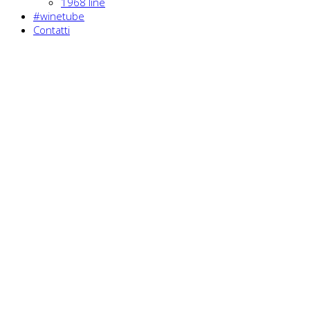
1968 line
#winetube
Contatti