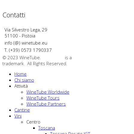
Contatti
Via Silvestro Lega, 29
51100 - Pistoia
info (@) winetube.eu
T. (+39) 0573 1790337
© 2023 WineTube.
WineTube
is a
GMedia Group
trademark. All Rights Reserved.
Home
Chi siamo
Attività
WineTube Worldwide
WineTube Tours
WineTube Partners
Cantine
Vini
Centro
Toscana
Toscana Rosato IGT