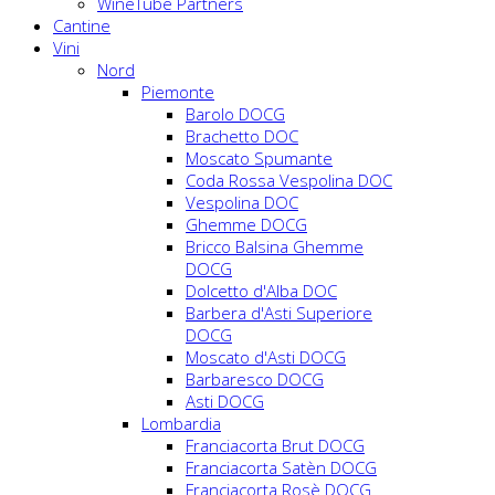
WineTube Partners
Cantine
Vini
Nord
Piemonte
Barolo DOCG
Brachetto DOC
Moscato Spumante
Coda Rossa Vespolina DOC
Vespolina DOC
Ghemme DOCG
Bricco Balsina Ghemme
DOCG
Dolcetto d'Alba DOC
Barbera d'Asti Superiore
DOCG
Moscato d'Asti DOCG
Barbaresco DOCG
Asti DOCG
Lombardia
Franciacorta Brut DOCG
Franciacorta Satèn DOCG
Franciacorta Rosè DOCG