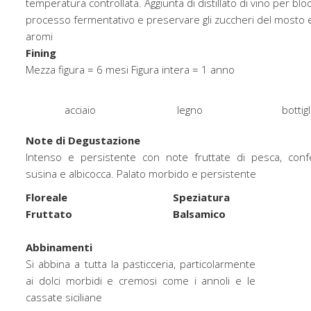
temperatura controllata. Aggiunta di distillato di vino per bloc
processo fermentativo e preservare gli zuccheri del mosto e
aromi
Fining
Mezza figura = 6 mesi Figura intera = 1 anno
acciaio
legno
bottigl
Note di Degustazione
Intenso e persistente con note fruttate di pesca, conf
susina e albicocca. Palato morbido e persistente
Floreale
Speziatura
Fruttato
Balsamico
.
Abbinamenti
Si abbina a tutta la pasticceria, particolarmente
ai dolci morbidi e cremosi come i annoli e le
cassate siciliane