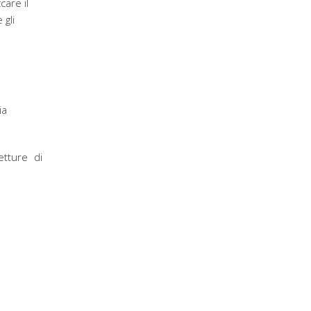
care il
 gli
ia
etture di