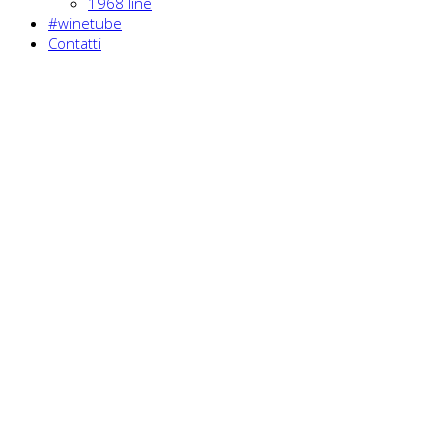
1968 line
#winetube
Contatti