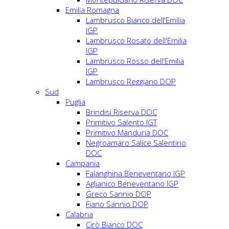
Emilia Romagna
Lambrusco Bianco dell'Emilia
IGP
Lambrusco Rosato dell'Emilia
IGP
Lambrusco Rosso dell'Emilia
IGP
Lambrusco Reggiano DOP
Sud
Puglia
Brindisi Riserva DOC
Primitivo Salento IGT
Primitivo Manduria DOC
Negroamaro Salice Salentino
DOC
Campania
Falanghina Beneventano IGP
Aglianico Beneventano IGP
Greco Sannio DOP
Fiano Sannio DOP
Calabria
Cirò Bianco DOC