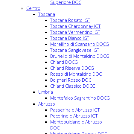
Superiore DOC
Centro
Toscana
Toscana Rosato IGT
Toscana Chardonnay IGT
Toscana Vermentino IGT
Toscana Bianco IGT
Morellino di Scansano DOCG
Toscana Sangiovese IGT
Brunello di Montalcino DOCG
Chianti DOCG
Chianti Riserva DOCG
Rosso di Montalcino DOC
Bolgheri Rosso DOC
Chianti Classico DOCG
Umbria
Montefalco Sagrantino DOCG
Abruzzo
Passerina d'Abruzzo IGT
Pecorino d'Abruzzo IGT
Montepulciano d'Abruzzo
DOC
Montepulciano Riserva DOC