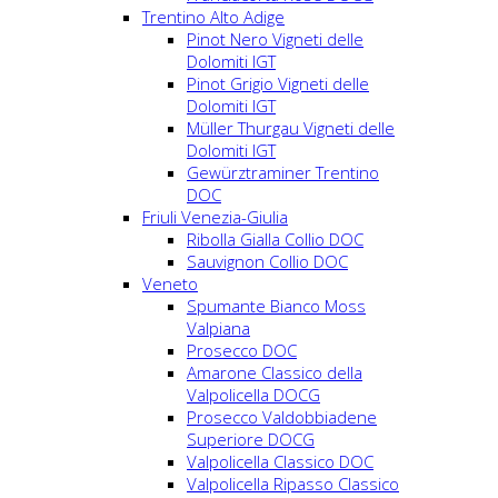
Trentino Alto Adige
Pinot Nero Vigneti delle
Dolomiti IGT
Pinot Grigio Vigneti delle
Dolomiti IGT
Müller Thurgau Vigneti delle
Dolomiti IGT
Gewürztraminer Trentino
DOC
Friuli Venezia-Giulia
Ribolla Gialla Collio DOC
Sauvignon Collio DOC
Veneto
Spumante Bianco Moss
Valpiana
Prosecco DOC
Amarone Classico della
Valpolicella DOCG
Prosecco Valdobbiadene
Superiore DOCG
Valpolicella Classico DOC
Valpolicella Ripasso Classico