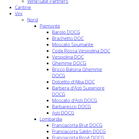
WineTube Partners
Cantine
Vini
Nord
Piemonte
Barolo DOCG
Brachetto DOC
Moscato Spumante
Coda Rossa Vespolina DOC
Vespolina DOC
Ghemme DOCG
Bricco Balsina Ghemme
DOCG
Dolcetto d'Alba DOC
Barbera d'Asti Superiore
DOCG
Moscato d'Asti DOCG
Barbaresco DOCG
Asti DOCG
Lombardia
Franciacorta Brut DOCG
Franciacorta Satèn DOCG
Franciacorta Rosè DOCG