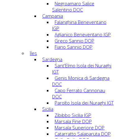
Negroamaro Salice
Salentino DOC
Campania
Falanghina Beneventano
IGP
Aglianico Beneventano IGP
Greco Sannio DOP
Fiano Sannio DOP
îles
Sardegna
Sant'Elmo Isola dei Nuraghi
IGT
Genis Monica di Sardegna
DOC
Capo Ferrato Cannonau
DOC
Parolto Isola dei Nuraghi IGT
Sicilia
Zibibbo Sicilia IGP
Marsala Fine DOP
Marsala Superiore DOP
Catarratto Salaparuta DOP