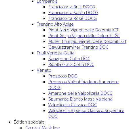
Lombardia
Franciacorta Brut DOCG
Franciacorta Satèn DOCG
Franciacorta Rosè DOCG
Trentino Alto Adige
Pinot Nero Vigneti delle Dolomiti IGT
Pinot Grigio Vigneti delle Dolomiti IGT
Müller Thurgau Vigneti delle Dolomiti IGT
Gewürztraminer Trentino DOC
Friuli Venezia Giulia
Sauvignon Collio DOC
Ribolla Gialla Collio DOC
Veneto
Prosecco DOC
Prosecco Valdobbiadene Superiore
DOCG
Amarone della Valpolicella DOCG
Spumante Bianco Moss Valpiana
Valpolicella Classico DOC
Valpolicella Ripasso Classico Superiore
DOC
Édition spéciale
Carnival Mask line