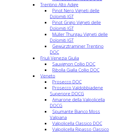
Trentino Alto Adige
Pinot Nero Vigneti delle
Dolomiti IGT
Pinot Grigio Vigneti delle
Dolomiti IGT
Müller Thurgau Vigneti delle
Dolomiti IGT
Gewürztraminer Trentino
DOC
Friuli Venezia Giulia
Sauvignon Collio DOC
Ribolla Gialla Collio DOC
Veneto
Prosecco DOC
Prosecco Valdobbiadene
Superiore DOCG
Amarone della Valpolicella
DOCG
Spumante Bianco Moss
Valpiana
Valpolicella Classico DOC
Valpolicella Ripasso Classico