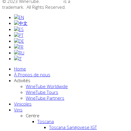
© 2023 WineTube.
WineTube
is a
GMedia Group
trademark. All Rights Reserved.
Home
À Propos de nous
Activités
WineTube Worldwide
WineTube Tours
WineTube Partners
Vinicoles
Vins
Centre
Toscana
Toscana Sangiovese IGT