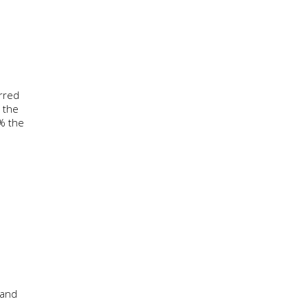
erred
g the
% the
 and