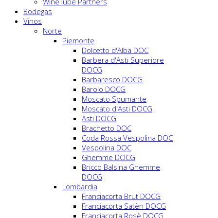
WineTube Partners
Bodegas
Vinos
Norte
Piemonte
Dolcetto d'Alba DOC
Barbera d'Asti Superiore
DOCG
Barbaresco DOCG
Barolo DOCG
Moscato Spumante
Moscato d'Asti DOCG
Asti DOCG
Brachetto DOC
Coda Rossa Vespolina DOC
Vespolina DOC
Ghemme DOCG
Bricco Balsina Ghemme
DOCG
Lombardia
Franciacorta Brut DOCG
Franciacorta Satèn DOCG
Franciacorta Rosè DOCG