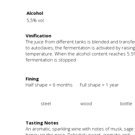
Alcohol
5,5% vol
Vinification
The juice from different tanks is blended and transf
to autoclaves, the fermentation is activated by raisin
temperature. When the alcohol content reaches 5.5
fermentation is stopped
Fining
Half shape = 6 months Full shape = 1 year
steel
wood
bottle
Tasting Notes
An aromatic, sparkling wine with notes of musk, sage
honey on the nose. Delicately sweet, aromatic and