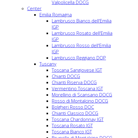
Valpolicella DOCG
Center
Emilia Romagna
Lambrusco Bianco dell'Emilia
IGP
Lambrusco Rosato dell'Emilia
IGP
Lambrusco Rosso dell'Emilia
IGP
Lambrusco Reggiano DOP
Tuscany
Toscana Sangiovese IGT
Chianti DOCG
Chianti Riserva DOCG
Vermentino Toscana IGT
Morellino di Scansano DOCG
Rosso di Montalcino DOCG
Bolgheri Rosso DOC
Chianti Classico DOCG
Toscana Chardonnay IGT
Toscana Rosato IGT
Toscana Bianco IGT
Brunello di Montalcino DOCG