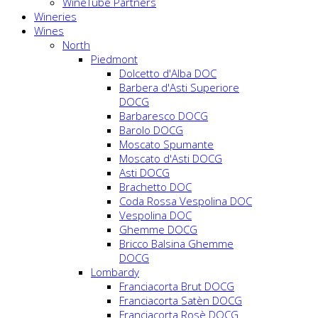
WineTube Partners
Wineries
Wines
North
Piedmont
Dolcetto d'Alba DOC
Barbera d'Asti Superiore
DOCG
Barbaresco DOCG
Barolo DOCG
Moscato Spumante
Moscato d'Asti DOCG
Asti DOCG
Brachetto DOC
Coda Rossa Vespolina DOC
Vespolina DOC
Ghemme DOCG
Bricco Balsina Ghemme
DOCG
Lombardy
Franciacorta Brut DOCG
Franciacorta Satèn DOCG
Franciacorta Rosè DOCG