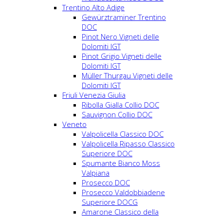
Trentino Alto Adige
Gewürztraminer Trentino
DOC
Pinot Nero Vigneti delle
Dolomiti IGT
Pinot Grigio Vigneti delle
Dolomiti IGT
Müller Thurgau Vigneti delle
Dolomiti IGT
Friuli Venezia Giulia
Ribolla Gialla Collio DOC
Sauvignon Collio DOC
Veneto
Valpolicella Classico DOC
Valpolicella Ripasso Classico
Superiore DOC
Spumante Bianco Moss
Valpiana
Prosecco DOC
Prosecco Valdobbiadene
Superiore DOCG
Amarone Classico della