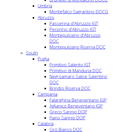
Umbria
Montefalco Sagrantino DOCG
Abruzzo
Passerina d'Abruzzo IGT
Pecorino d'Abruzzo IGT
Montepulciano d'Abruzzo
DOC
Montepulciano Riserva DOC
South
Puglia
Primitivo Salento IGT
Primitivo di Manduria DOC
Negroamaro Salice Salentino
DOC
Brindisi Riserva DOC
Campania
Falanghina Beneventano IGP
Aglianico Beneventano IGP
Greco Sannio DOP
Fiano Sannio DOP
Calabria
Cirò Bianco DOC