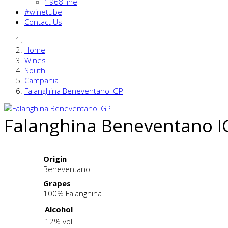
1968 line
#winetube
Contact Us
Home
Wines
South
Campania
Falanghina Beneventano IGP
Falanghina Beneventano I
Origin
Beneventano
Grapes
100% Falanghina
Alcohol
12% vol