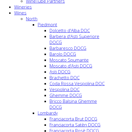
WineTube Partners
Wineries
Wines
North
Piedmont
Dolcetto d'Alba DOC
Barbera d'Asti Superiore
DOCG
Barbaresco DOCG
Barolo DOCG
Moscato Spumante
Moscato d'Asti DOCG
Asti DOCG
Brachetto DOC
Coda Rossa Vespolina DOC
Vespolina DOC
Ghemme DOCG
Bricco Balsina Ghemme
DOCG
Lombardy
Franciacorta Brut DOCG
Franciacorta Satèn DOCG
Franciacorta Rosè DOCG