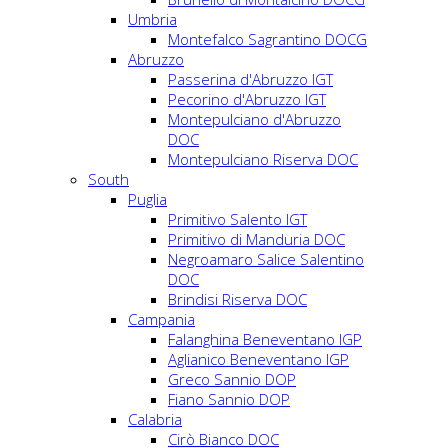
Umbria
Montefalco Sagrantino DOCG
Abruzzo
Passerina d'Abruzzo IGT
Pecorino d'Abruzzo IGT
Montepulciano d'Abruzzo
DOC
Montepulciano Riserva DOC
South
Puglia
Primitivo Salento IGT
Primitivo di Manduria DOC
Negroamaro Salice Salentino
DOC
Brindisi Riserva DOC
Campania
Falanghina Beneventano IGP
Aglianico Beneventano IGP
Greco Sannio DOP
Fiano Sannio DOP
Calabria
Cirò Bianco DOC