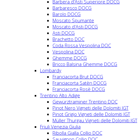
Barbera d'Asti Superiore DOCG
Barbaresco DOCG
Barolo DOCG
Moscato Spumante
Moscato d'Asti DOCG
Asti DOCG
Brachetto DOC
Coda Rossa Vespolina DOC
Vespolina DOC
Ghemme DOCG
Bricco Balsina Ghemme DOCG
Lombardy
Franciacorta Brut DOCG
Franciacorta Satèn DOCG
Franciacorta Rosè DOCG
Trentino Alto Adige
Gewürztraminer Trentino DOC
Pinot Nero Vigneti delle Dolomiti IGT
Pinot Grigio Vigneti delle Dolomiti IGT
Müller Thurgau Vigneti delle Dolomiti IGT
Friuli Venezia Giulia
Ribolla Gialla Collio DOC
Sauvignon Collio DOC