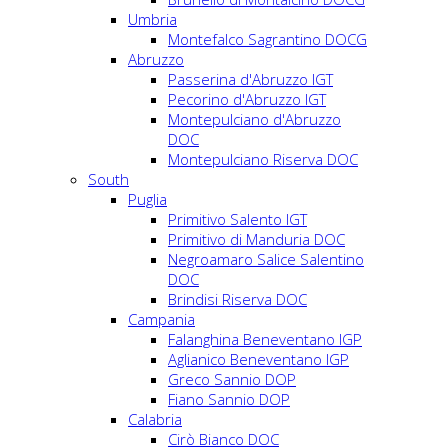
Umbria
Montefalco Sagrantino DOCG
Abruzzo
Passerina d'Abruzzo IGT
Pecorino d'Abruzzo IGT
Montepulciano d'Abruzzo
DOC
Montepulciano Riserva DOC
South
Puglia
Primitivo Salento IGT
Primitivo di Manduria DOC
Negroamaro Salice Salentino
DOC
Brindisi Riserva DOC
Campania
Falanghina Beneventano IGP
Aglianico Beneventano IGP
Greco Sannio DOP
Fiano Sannio DOP
Calabria
Cirò Bianco DOC