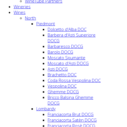
WineTube Partners
Wineries
Wines
North
Piedmont
Dolcetto d'Alba DOC
Barbera d'Asti Superiore
DOCG
Barbaresco DOCG
Barolo DOCG
Moscato Spumante
Moscato d'Asti DOCG
Asti DOCG
Brachetto DOC
Coda Rossa Vespolina DOC
Vespolina DOC
Ghemme DOCG
Bricco Balsina Ghemme
DOCG
Lombardy
Franciacorta Brut DOCG
Franciacorta Satèn DOCG
Franciacorta Rosè DOCG