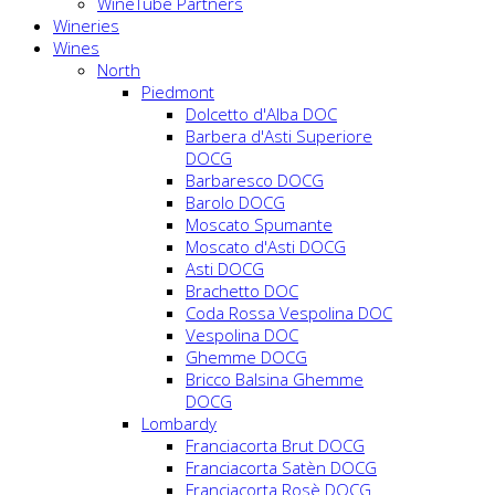
WineTube Partners
Wineries
Wines
North
Piedmont
Dolcetto d'Alba DOC
Barbera d'Asti Superiore
DOCG
Barbaresco DOCG
Barolo DOCG
Moscato Spumante
Moscato d'Asti DOCG
Asti DOCG
Brachetto DOC
Coda Rossa Vespolina DOC
Vespolina DOC
Ghemme DOCG
Bricco Balsina Ghemme
DOCG
Lombardy
Franciacorta Brut DOCG
Franciacorta Satèn DOCG
Franciacorta Rosè DOCG