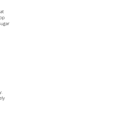
at
top
sugar
y.
ely