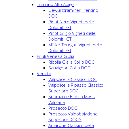
Trentino Alto Adige
Gewürztraminer Trentino
DOC
Pinot Nero Vigneti delle
Dolomiti IGT
Pinot Grigio Vigneti delle
Dolomiti IGT
Müller Thurgau Vigneti delle
Dolomiti IGT
Friuli Venezia Giulia
Ribolla Gialla Collio DOC
Sauvignon Collio DOC
Veneto
Valpolicella Classico DOC
Valpolicella Ripasso Classico
Superiore DOC
Spumante Bianco Moss
Valpiana
Prosecco DOC
Prosecco Valdobbiadene
Superiore DOCG
Amarone Classico della