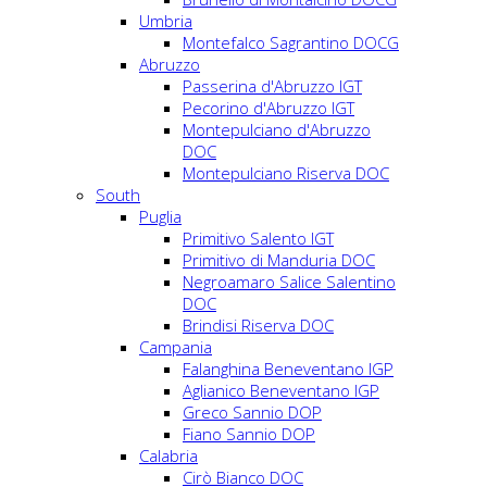
Umbria
Montefalco Sagrantino DOCG
Abruzzo
Passerina d'Abruzzo IGT
Pecorino d'Abruzzo IGT
Montepulciano d'Abruzzo
DOC
Montepulciano Riserva DOC
South
Puglia
Primitivo Salento IGT
Primitivo di Manduria DOC
Negroamaro Salice Salentino
DOC
Brindisi Riserva DOC
Campania
Falanghina Beneventano IGP
Aglianico Beneventano IGP
Greco Sannio DOP
Fiano Sannio DOP
Calabria
Cirò Bianco DOC