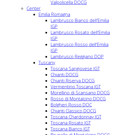
Valpolicella DOCG
Center
Emilia Romagna
Lambrusco Bianco dell'Emilia
IGP
Lambrusco Rosato dell'Emilia
IGP
Lambrusco Rosso dell'Emilia
IGP
Lambrusco Reggiano DOP
Tuscany
Toscana Sangiovese IGT
Chianti DOCG
Chianti Riserva DOCG
Vermentino Toscana IGT
Morellino di Scansano DOCG
Rosso di Montalcino DOCG
Bolgheri Rosso DOC
Chianti Classico DOCG
Toscana Chardonnay IGT
Toscana Rosato IGT
Toscana Bianco IGT
Brunello di Montalcino DOCG