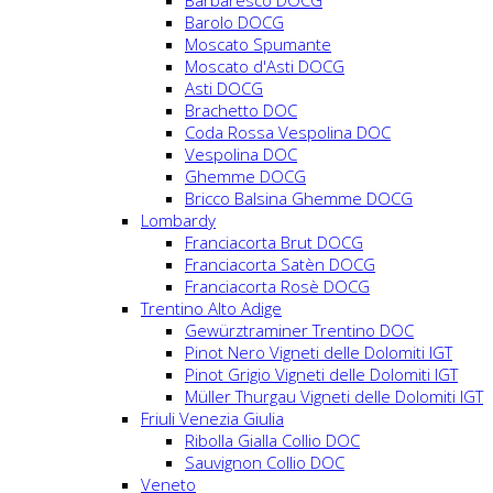
Barbaresco DOCG
Barolo DOCG
Moscato Spumante
Moscato d'Asti DOCG
Asti DOCG
Brachetto DOC
Coda Rossa Vespolina DOC
Vespolina DOC
Ghemme DOCG
Bricco Balsina Ghemme DOCG
Lombardy
Franciacorta Brut DOCG
Franciacorta Satèn DOCG
Franciacorta Rosè DOCG
Trentino Alto Adige
Gewürztraminer Trentino DOC
Pinot Nero Vigneti delle Dolomiti IGT
Pinot Grigio Vigneti delle Dolomiti IGT
Müller Thurgau Vigneti delle Dolomiti IGT
Friuli Venezia Giulia
Ribolla Gialla Collio DOC
Sauvignon Collio DOC
Veneto