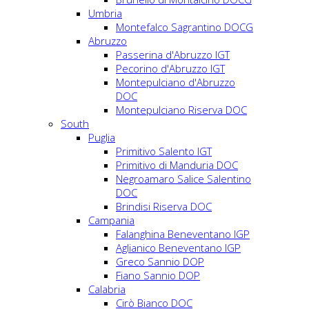
Umbria
Montefalco Sagrantino DOCG
Abruzzo
Passerina d'Abruzzo IGT
Pecorino d'Abruzzo IGT
Montepulciano d'Abruzzo
DOC
Montepulciano Riserva DOC
South
Puglia
Primitivo Salento IGT
Primitivo di Manduria DOC
Negroamaro Salice Salentino
DOC
Brindisi Riserva DOC
Campania
Falanghina Beneventano IGP
Aglianico Beneventano IGP
Greco Sannio DOP
Fiano Sannio DOP
Calabria
Cirò Bianco DOC