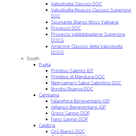
Valpolicella Classico DOC
Valpolicella Ripasso Classico Superiore
DOC
Spumante Bianco Moss Valpiana
Prosecco DOC
Prosecco Valdobbiadene Superiore
DOCG
Amarone Classico della Valpolicella
DOCG
South
Puglia
Primitivo Salento IGT
Primitivo di Manduria DOC
Negroamaro Salice Salentino DOC
Brindisi Riserva DOC
Campania
Falanghina Beneventano IGP
Aglianico Beneventano IGP
Greco Sannio DOP
Fiano Sannio DOP
Calabria
Cirò Bianco DOC