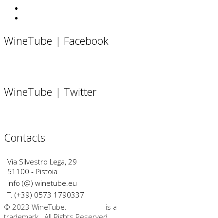
WineTube | Facebook
WineTube | Twitter
Contacts
Via Silvestro Lega, 29
51100 - Pistoia
info (@) winetube.eu
T. (+39) 0573 1790337
© 2023 WineTube.
WineTube
is a
GMedia Group
trademark. All Rights Reserved.