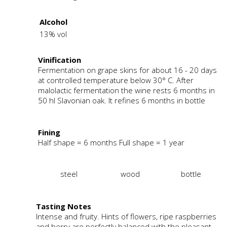
Alcohol
13% vol
Vinification
Fermentation on grape skins for about 16 - 20 days
at controlled temperature below 30° C. After
malolactic fermentation the wine rests 6 months in
50 hl Slavonian oak. It refines 6 months in bottle
Fining
Half shape = 6 months Full shape = 1 year
steel
wood
bottle
Tasting Notes
Intense and fruity. Hints of flowers, ripe raspberries
and berry are perfectly balanced with the pleasant