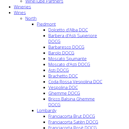
WineTube Partners
Wineries
Wines
North
Piedmont
Dolcetto d'Alba DOC
Barbera d'Asti Superiore
DOCG
Barbaresco DOCG
Barolo DOCG
Moscato Spumante
Moscato d'Asti DOCG
Asti DOCG
Brachetto DOC
Coda Rossa Vespolina DOC
Vespolina DOC
Ghemme DOCG
Bricco Balsina Ghemme
DOCG
Lombardy
Franciacorta Brut DOCG
Franciacorta Satèn DOCG
Franciacorta Rosè DOCG