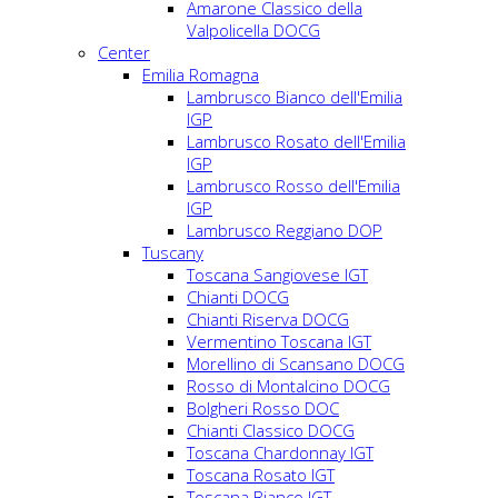
Amarone Classico della
Valpolicella DOCG
Center
Emilia Romagna
Lambrusco Bianco dell'Emilia
IGP
Lambrusco Rosato dell'Emilia
IGP
Lambrusco Rosso dell'Emilia
IGP
Lambrusco Reggiano DOP
Tuscany
Toscana Sangiovese IGT
Chianti DOCG
Chianti Riserva DOCG
Vermentino Toscana IGT
Morellino di Scansano DOCG
Rosso di Montalcino DOCG
Bolgheri Rosso DOC
Chianti Classico DOCG
Toscana Chardonnay IGT
Toscana Rosato IGT
Toscana Bianco IGT