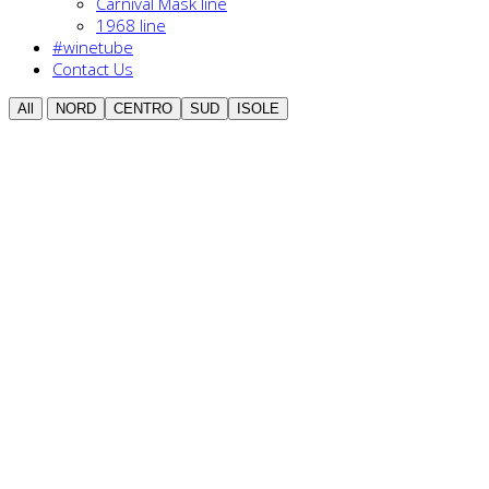
Carnival Mask line
1968 line
#winetube
Contact Us
All
NORD
CENTRO
SUD
ISOLE