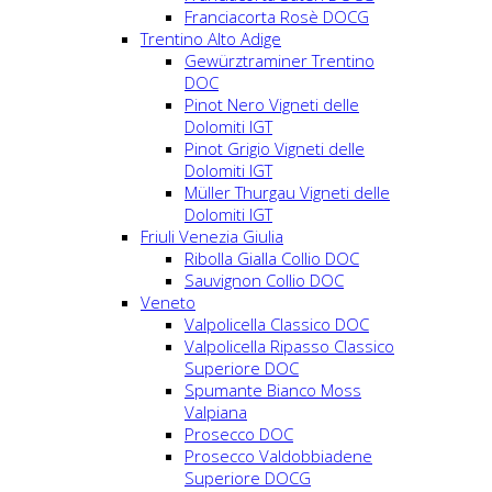
Franciacorta Rosè DOCG
Trentino Alto Adige
Gewürztraminer Trentino
DOC
Pinot Nero Vigneti delle
Dolomiti IGT
Pinot Grigio Vigneti delle
Dolomiti IGT
Müller Thurgau Vigneti delle
Dolomiti IGT
Friuli Venezia Giulia
Ribolla Gialla Collio DOC
Sauvignon Collio DOC
Veneto
Valpolicella Classico DOC
Valpolicella Ripasso Classico
Superiore DOC
Spumante Bianco Moss
Valpiana
Prosecco DOC
Prosecco Valdobbiadene
Superiore DOCG