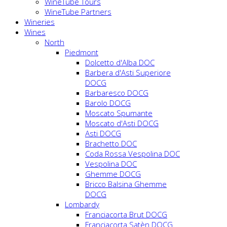
WineTube Tours
WineTube Partners
Wineries
Wines
North
Piedmont
Dolcetto d'Alba DOC
Barbera d'Asti Superiore
DOCG
Barbaresco DOCG
Barolo DOCG
Moscato Spumante
Moscato d'Asti DOCG
Asti DOCG
Brachetto DOC
Coda Rossa Vespolina DOC
Vespolina DOC
Ghemme DOCG
Bricco Balsina Ghemme
DOCG
Lombardy
Franciacorta Brut DOCG
Franciacorta Satèn DOCG