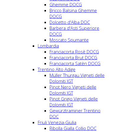
Ghemme DOCG
Bricco Balsina Ghemme
DOCG
Dolcetto d'Alba DOC
Barbera d'Asti Superiore
DOCG
Moscato Spumante
Lombardia
Franciacorta Rosè DOCG
Franciacorta Brut DOCG
Franciacorta Satèn DOCG
Trentino Alto Adige
Müller Thurgau Vigneti delle
Dolomiti IGT
Pinot Nero Vigneti delle
Dolomiti IGT
Pinot Grigio Vigneti delle
Dolomiti IGT
Gewürztraminer Trentino
DOC
Friuli Venezia-Giulia
Ribolla Gialla Collio DOC