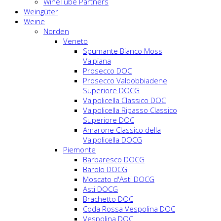
WineTube Partners
Weingüter
Weine
Norden
Veneto
Spumante Bianco Moss
Valpiana
Prosecco DOC
Prosecco Valdobbiadene
Superiore DOCG
Valpolicella Classico DOC
Valpolicella Ripasso Classico
Superiore DOC
Amarone Classico della
Valpolicella DOCG
Piemonte
Barbaresco DOCG
Barolo DOCG
Moscato d'Asti DOCG
Asti DOCG
Brachetto DOC
Coda Rossa Vespolina DOC
Vespolina DOC