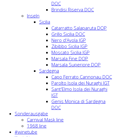
DOC
Brindisi Riserva DOC
Inseln
Sicilia
Catarratto Salaparuta DOP
Grillo Sicilia DOC
Nero d'Avola IGP
Zibibbo Sicilia IGP
Moscato Sicilia IGP
Marsala Fine DOP
Marsala Superiore DOP
Sardegna
Capo Ferrato Cannonau DOC
Parolto Isola dei Nuraghi IGT
Sant'Elmo Isola dei Nuraghi
IGT
Genis Monica di Sardegna
DOC
Sonderausgabe
Carnival Mask line
1968 line
#winetube