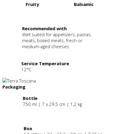
Fruity
Balsamic
.
Recommended with
Well suited for appetizers, pastas,
meats, boiled meats, fresh or
medium-aged cheeses
Service Temperature
12°C
Packaging
Bottle
750 ml | 7 x 29,5 cm | 1,2 kg
.
Box