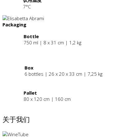
饮用温度
7°C
Packaging
Bottle
750 ml | 8 x 31 cm | 1,2 kg
.
Box
6 bottles | 26 x 20 x 33 cm | 7,25 kg
Pallet
80 x 120 cm | 160 cm
关于我们