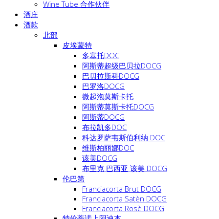
Wine Tube 合作伙伴
酒庄
酒款
北部
皮埃蒙特
多塞托DOC
阿斯蒂超级巴贝拉DOCG
巴贝拉斯科DOCG
巴罗洛DOCG
微起泡莫斯卡托
阿斯蒂莫斯卡托DOCG
阿斯蒂DOCG
布拉凯多DOC
科达罗萨韦斯伯利纳 DOC
维斯柏丽娜DOC
该美DOCG
布里克 巴西亚 该美 DOCG
伦巴第
Franciacorta Brut DOCG
Franciacorta Satèn DOCG
Franciacorta Rosè DOCG
特伦蒂诺上阿迪杰