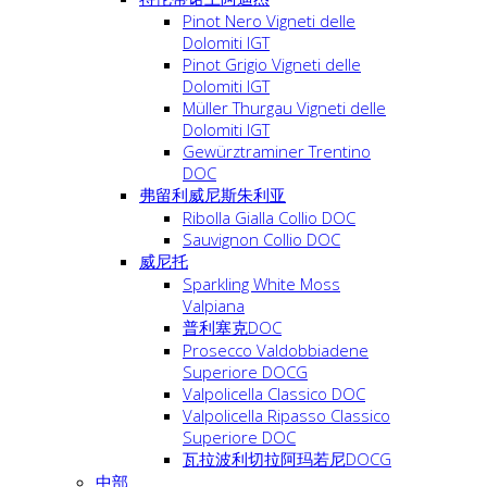
Pinot Nero Vigneti delle
Dolomiti IGT
Pinot Grigio Vigneti delle
Dolomiti IGT
Müller Thurgau Vigneti delle
Dolomiti IGT
Gewürztraminer Trentino
DOC
弗留利威尼斯朱利亚
Ribolla Gialla Collio DOC
Sauvignon Collio DOC
威尼托
Sparkling White Moss
Valpiana
普利塞克DOC
Prosecco Valdobbiadene
Superiore DOCG
Valpolicella Classico DOC
Valpolicella Ripasso Classico
Superiore DOC
瓦拉波利切拉阿玛若尼DOCG
中部