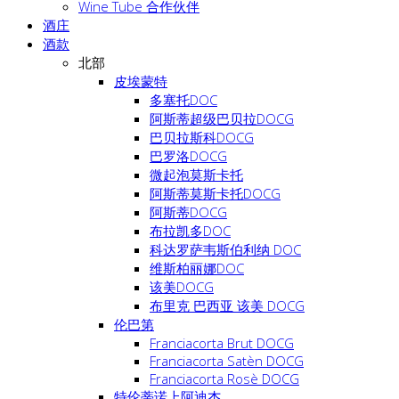
Wine Tube 合作伙伴
酒庄
酒款
北部
皮埃蒙特
多塞托DOC
阿斯蒂超级巴贝拉DOCG
巴贝拉斯科DOCG
巴罗洛DOCG
微起泡莫斯卡托
阿斯蒂莫斯卡托DOCG
阿斯蒂DOCG
布拉凯多DOC
科达罗萨韦斯伯利纳 DOC
维斯柏丽娜DOC
该美DOCG
布里克 巴西亚 该美 DOCG
伦巴第
Franciacorta Brut DOCG
Franciacorta Satèn DOCG
Franciacorta Rosè DOCG
特伦蒂诺上阿迪杰