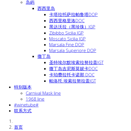
岛屿
西西里岛
卡塔拉托萨拉帕鲁塔DOP
西西里格里洛DOC
黑达沃拉（黑珍珠）IGP
Zibibbo Sicilia IGP
Moscato Sicilia IGP
Marsala Fine DOP
Marsala Superiore DOP
撒丁岛
圣特埃尔默埃索拉努拉盖IGT
撒丁岛吉尼斯莫妮卡DOC
卡珀费拉托卡诺那 DOC
帕洛托 埃索拉努拉盖IGT
特别版本
Carnival Mask line
1968 line
#winetube#
联系方式
首页