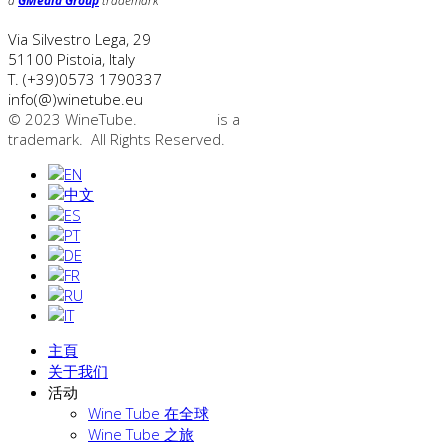
a
GMedia Group
trademark
Via Silvestro Lega, 29
51100
Pistoia
,
Italy
T.
(+39)0573 1790337
info(@)winetube.eu
© 2023 WineTube.
WineTube
is a
GMedia Group
trademark. All Rights Reserved.
主頁
关于我们
活动
Wine Tube 在全球
Wine Tube 之旅